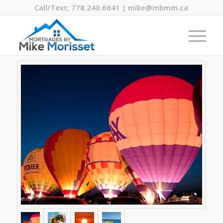
Call/Text: 778.240.6641 | mike@mbmm.ca