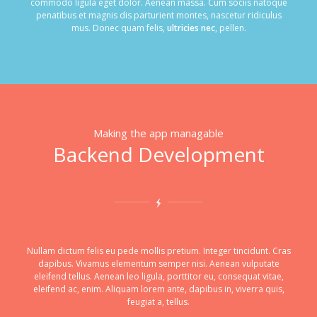
commodo ligula eget dolor. Aenean massa. Cum sociis natoque
penatibus et magnis dis parturient montes, nascetur ridiculus
mus. Donec quam felis,
ultricies nec
, pellen.
Making the app managable
Backend Development
Nullam dictum felis eu pede mollis pretium. Integer tincidunt. Cras
dapibus. Vivamus elementum semper nisi. Aenean vulputate
eleifend tellus. Aenean leo ligula, porttitor eu, consequat vitae,
eleifend ac, enim. Aliquam lorem ante, dapibus in, viverra quis,
feugiat a, tellus.