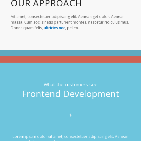
OUR APPROACH
Ait amet, consectetuer adipiscing elit. Aenea eget dolor. Aenean
massa. Cum sociis natis parturient montes, nascetur ridiculus mus.
Donec quam felis,
ultricies nec
, pellen.
What the customers see
Frontend Development
Lorem ipsum dolor sit amet, consectetuer adipiscing elit. Aenean